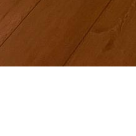
Räuchern und mehr
Auf spiritueller Ebene wird das
Verbindung zu göttlichen oder sp
und zu stärken. Auf „weltlicher“
wundervolle Gelegenheit, um se
durch den entstehenden Rauch z