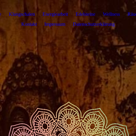
e
Klangschalen
Energiearbeit
Edelsteine
Wellness
Räu
Kontakt
Impressum
Datenschutzerklärung