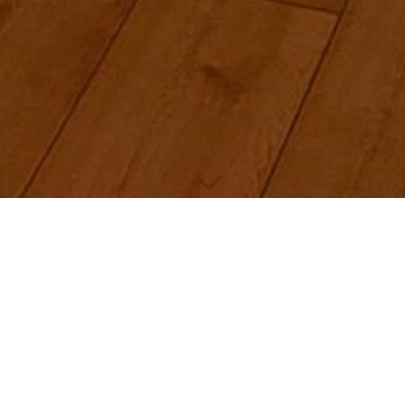
 Räuchern verwendet, um die
irituellen Kräften zu fördern
 Ebene ist das Räuchern eine
in „Inneres“ und „Äußeres“
u reinigen und neu zu