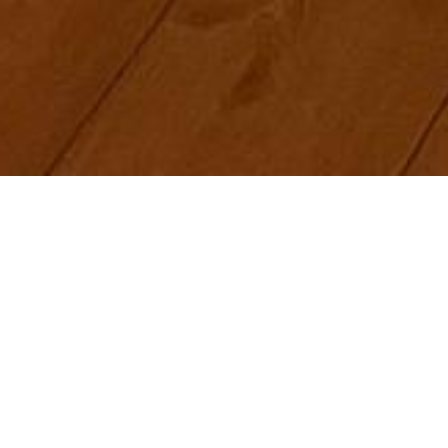
Startseite
"Klangschalen, Wellness und mehr: Neue Energ
für Frauen“
Wie oft würden wir uns wünsche
einfach mal für einen Moment a