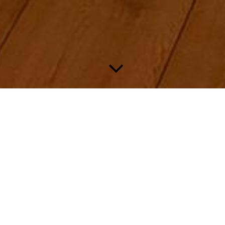
ie speziell
n,
us