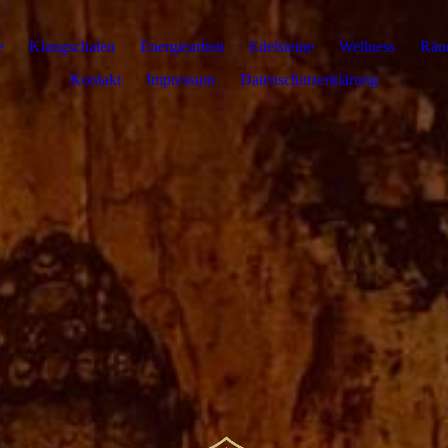
e
Klangschalen
Energiearbeit
Edelsteine
Wellness
Räu
Kontakt
Impressum
Datenschutzerklärung